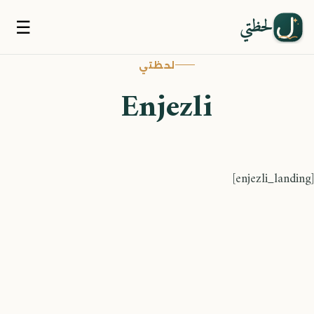
لحظتي
☰
لحظتي
Enjezli
[enjezli_landing]