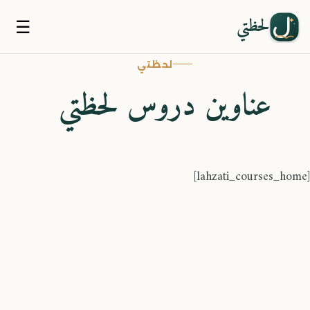
لحظتي
☰
لحظتي
عناوين دروس لحظتي
[lahzati_courses_home]